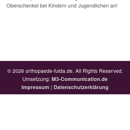
Oberschenkel bei Kindern und Jugendlichen an!
© 2026 orthopaede-fulda.de. All Rights Reserved.
Umsetzung:
M3-Communication.de
Impressum
|
Datenschutzerklärung
Cookies erleichtern die Bereitstellung unserer Dienste. Mit der
Nutzung unserer Dienste erklären Sie sich damit einverstanden, dass
wir Cookies verwenden.